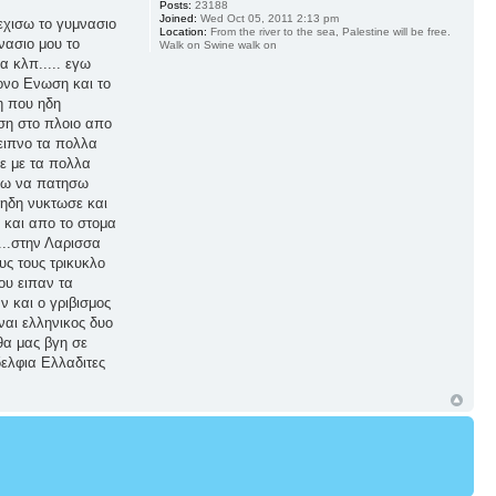
Posts:
23188
Joined:
Wed Oct 05, 2011 2:13 pm
νεχισω το γυμνασιο
Location:
From the river to the sea, Palestine will be free.
νασιο μου το
Walk on Swine walk on
α κλπ..... εγω
ονο Ενωση και το
η που ηδη
ση στο πλοιο απο
ειπνο τα πολλα
με με τα πολλα
ωνιω να πατησω
 ηδη νυκτωσε και
 και απο το στομα
...στην Λαρισσα
υς τους τρικυκλο
ου ειπαν τα
ν και ο γριβισμος
ναι ελληνικος δυο
θα μας βγη σε
ελφια Ελλαδιτες