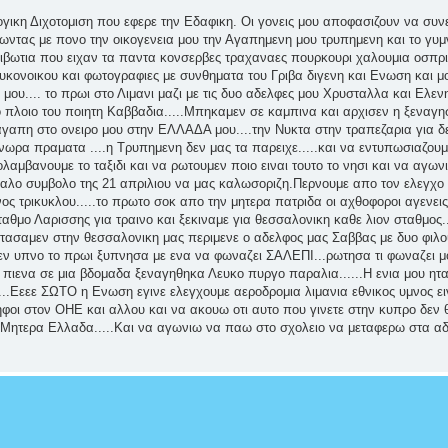
λογικη Διχοτομιση που εφερε την Εδαφικη. Οι γονεις μου αποφασιζουν να συ
πωντας με πονο την οικογενεια μου την Αγαπημενη μου τρυπημενη και το γυμ
κιβωτια που ειχαν τα παντα κονσερβες τραχαναες πουρκουρι χαλουμια οσπρι
ευκονοικου και φωτογραφιες με συνθηματα του Γριβα διγενη και Ενωση και μ
ου.... το πρωι στο Λιμανι μαζι με τις δυο αδελφες μου Χρυσταλλα και Ελεν
πλοιο του ποιητη Καββαδια.....Μπηκαμεν σε καμπινα και αρχισεν η ξεναγη
αγαπη στο ονειρο μου στην ΕΛΛΑΔΑ μου....την Νυκτα στην τραπεζαρια για δ
νωρα πραματα ....η Τρυπημενη δεν μας τα παρειχε.....και να εντυπωσιαζου
ολαμβανουμε το ταξιδι και να ρωτουμεν ποιο ειναι τουτο το νησι και να αγ
αλο συμβολο της 21 απριλιου να μας καλωσοριζη.Περνουμε απο τον ελεγχο
ς τρικυκλου.....το πρωτο σοκ απο την μητερα πατριδα οι αχθοφοροι αγενεις
αθμο Λαρισσης για τραινο και ξεκιναμε για θεσσαλονικη καθε λιον σταθμος.
Φτασαμεν στην θεσσαλονικη μας περιμενε ο αδελφος μας Σαββας με δυο φιλο
εν υπνο το πρωι ξυπνησα με ενα να φωναζει ΣΑΛΕΠΙ...ρωτησα τι φωναζει μ
 πιενα σε μια βδομαδα ξεναγηθηκα Λευκο πυργο παραλια......Η ενια μου ητα
..Εεεε ΣΩΤΟ η Ενωση εγινε ελεγχουμε αεροδρομια λιμανια εθνικος υμνος ει
οι στον ΟΗΕ και αλλου και να ακουω οτι αυτο που γινετε στην κυπρο δεν 
ν Μητερα Ελλαδα.....Και να αγωνιω να παω στο σχολειο να μεταφερω στα αδ