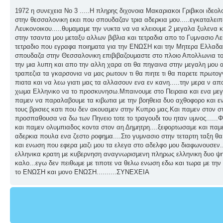
1972 η συνεχεια No 3 .....Η πληρης διχονοια Μακαριακοι Γριβικοι ιδεο
στην θεσσαλονικη εκει που σπουδαζαν τρια αδερκια μου.....εγκαταλει
Λευκονοικου.....θυμαμαμε την νυκτα να να κλειουμε 2 μεγαλα ξυλενα 
στην τσαντα μου μεταξυ αλλων βιβλια και τετραδια απο το Γυμνασιο Λ
τετραδιο που εγραφα ποιηματα για την ΕΝΩΣΗ και την Μητερα Ελλαδα μ
σπουδαζα στην Θεσσαλονικη επιβιβαζουμαστε στο πλοιο Απολλωνια το 
την μια λυπη και απο την αλλη χαρα οτι θα πηγαινα στην μεγαλη μου 
τραπεζια τα γκαρσονια να μας ρωτουν τι θα πιητε τι θα παρετε πρωτογ
πιατα και να λεω γιατι μας τα αλλασουν ενα εν κανη.....την μερα ν απ
χωμα Ελληνικο να το προσκυνησω.Μπαινουμε στο Πειραια και ενα μεγ
παμεν να παραλαβουμε τα κιβωτια με την βοηθεια δυο αχθοφορο και ενο
τους βρισιες κατι που δεν ακουαμεν στην Κυπρο μας.Και παμεν στον στ
προσπαθουσα να δω των Πηνειο τοτε το τραγουδι του ηταν υμνος......
και παμεν ολυμπιαδος κοντα στον αη Δημητρη....ξεφορτωσαμε και παμ
αδερκια πουλα ενα ζεστο ροφημα....Στο γυμνασιο στην τεταρτη ταξη θα
και ενωση που εφερα μαζι μου τα ελεγα στο αδελφο μου διαφωνουσεν..
ελληνικα κρατη με κυβερνηση αναγνωρισμενη πληρως ελληνικη δυο ψηφ
καλο...εγω δεν πειθωμε με τιποτε να θελω ενωση εδω και τωρα με τη
το ΕΝΩΣΗ και μονο ΕΝΩΣΗ..........ΣΥΝΕΧΕΙΑ