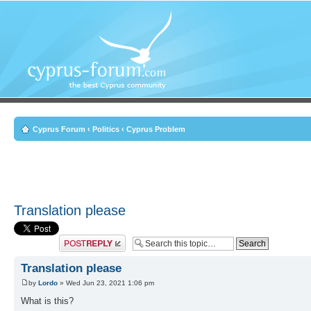
Cyprus Forum
‹
Politics
‹
Cyprus Problem
Translation please
Post a reply
Translation please
by
Lordo
» Wed Jun 23, 2021 1:06 pm
What is this?