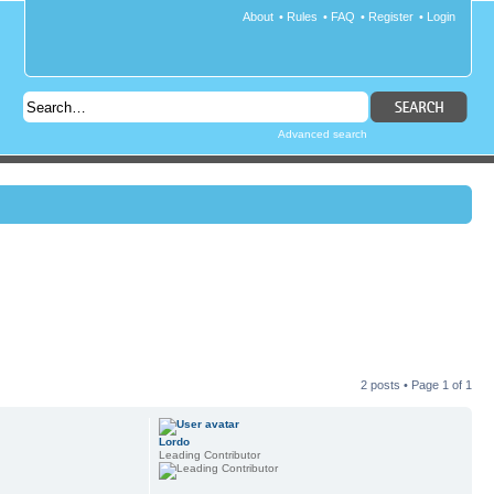
About
•
Rules
•
FAQ
•
Register
•
Login
Advanced search
2 posts • Page
1
of
1
Lordo
Leading Contributor