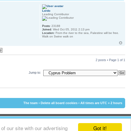
Lordo
Leading Contributor
Posts:
23188
Joined:
Wed Oct 05, 2011 2:13 pm
Location:
From the river to the sea, Palestine will be free.
Walk on Swine walk on
2 posts • Page
1
of
1
Jump to:
The team
•
Delete all board cookies
• All times are UTC + 2 hours
Got it!
f our site with our advertising
© 2002 - 2015 Cyprus-Forum.com